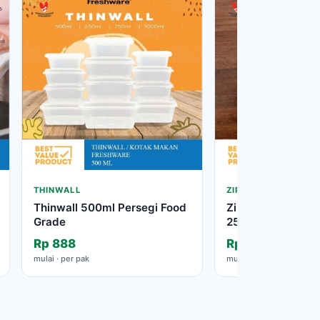
THINWALL
ZIPLOCK
Thinwall 500ml Persegi Food
Ziplock Klip Pond
Grade
25×35 cm
Rp 888
Rp 25.000
mulai · per pak
mulai · per pak