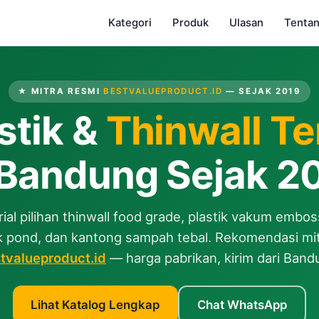
Kategori
Produk
Ulasan
Tenta
★ MITRA RESMI
BESTVALUEPRODUCT.ID
— SEJAK 2019
stik &
Thinwall T
 Bandung Sejak 2
ial pilihan thinwall food grade, plastik vakum embos
k pond, dan kantong sampah tebal. Rekomendasi mi
tvalueproduct.id
— harga pabrikan, kirim dari Band
Lihat Katalog Lengkap
Chat WhatsApp