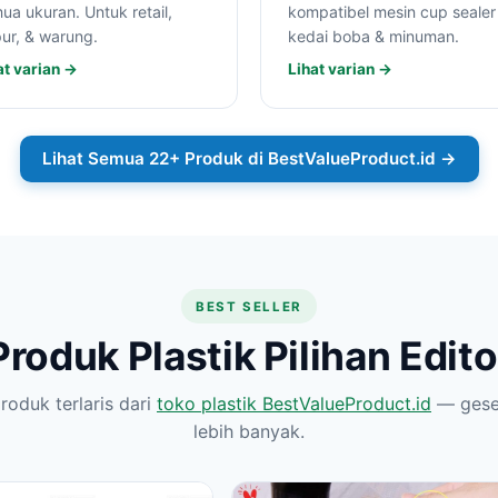
ua ukuran. Untuk retail,
kompatibel mesin cup sealer
ur, & warung.
kedai boba & minuman.
at varian →
Lihat varian →
Lihat Semua 22+ Produk di BestValueProduct.id →
BEST SELLER
Produk Plastik Pilihan Edito
oduk terlaris dari
toko plastik BestValueProduct.id
— geser
lebih banyak.