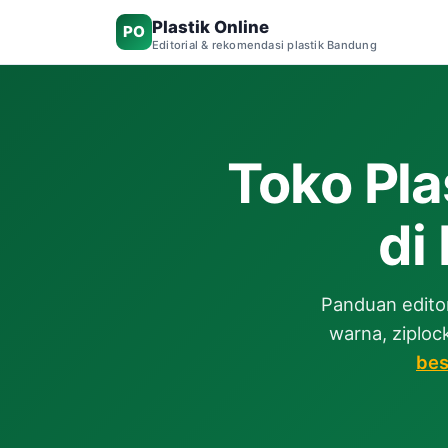
Plastik Online
PO
Editorial & rekomendasi plastik Bandung
Toko Pla
di
Panduan editor
warna, ziploc
bes