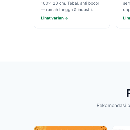
100×120 cm. Tebal, anti bocor
sem
— rumah tangga & industri.
dap
Lihat varian →
Lih
Rekomendasi pr