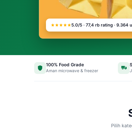
5.0/5 · 77,4 rb rating · 9.364 
100% Food Grade
Aman microwave & freezer
J
Pilih kat