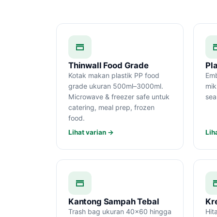
Thinwall Food Grade
Pl
Kotak makan plastik PP food
Emb
grade ukuran 500ml–3000ml.
mik
Microwave & freezer safe untuk
sea
catering, meal prep, frozen
food.
Lihat varian →
Lih
Kantong Sampah Tebal
Kr
Trash bag ukuran 40×60 hingga
Hit