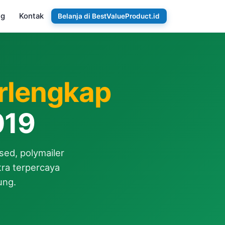
ng
Kontak
Belanja di BestValueProduct.id
erlengkap
019
sed, polymailer
tra terpercaya
ung.