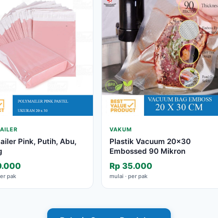
AILER
VAKUM
iler Pink, Putih, Abu,
Plastik Vacuum 20×30
g
Embossed 90 Mikron
0.000
Rp 35.000
per pak
mulai · per pak