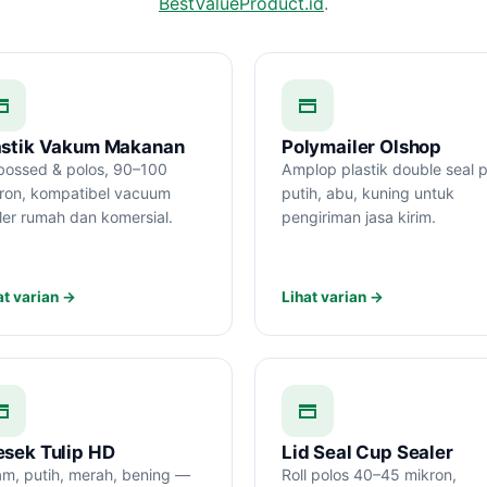
BestValueProduct.id
.
astik Vakum Makanan
Polymailer Olshop
ossed & polos, 90–100
Amplop plastik double seal p
ron, kompatibel vacuum
putih, abu, kuning untuk
ler rumah dan komersial.
pengiriman jasa kirim.
at varian →
Lihat varian →
esek Tulip HD
Lid Seal Cup Sealer
am, putih, merah, bening —
Roll polos 40–45 mikron,