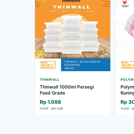
THINWALL
POLYM
Thinwall 1000ml Persegi
Polyma
Food Grade
Kunin
Rp 1.088
Rp 3
mulai · per pak
mulai · 